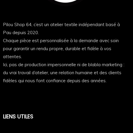
Pilou Shop 64, c’est un atelier textile indépendant basé à
Pau depuis 2020.
© 2026
Pilou Shop 64
— Tous droits réservés.
Chaque pièce est personnalisée à la demande avec soin
pour garantir un rendu propre, durable et fidèle à vos
Les textes, photographies, vidéos, illustrations, créations
graphiques et descriptions présents sur cette fiche produit
attentes.
constituent des œuvres originales protégées par le Code de
Ici, pas de production impersonnelle ni de blabla marketing :
la propriété intellectuelle.
du vrai travail d’atelier, une relation humaine et des clients
Toute reproduction, extraction, adaptation, diffusion ou
fidèles qui nous font confiance depuis des années.
utilisation, totale ou partielle, sur quelque support que ce soit,
sans autorisation écrite préalable de
Pilou Shop 64
, est
strictement interdite.
Nos créations font l’objet d’une surveillance régulière. Toute
reproduction non autorisée pourra faire l’objet d’une demande de
LIENS UTILES
retrait (DMCA), d’un signalement auprès des hébergeurs, moteurs
de recherche et plateformes concernées, ainsi que des actions
prévues par la législation en vigueur.