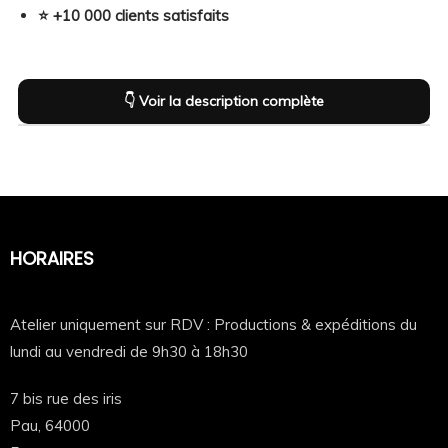
⭐ +10 000 clients satisfaits
👇 Voir la description complète
Description
Composition & infos complémentaires
Guide des tailles
Description
HORAIRES
Ce t-shirt femme personnalisé est pensé pour allier
confort, style et durabilité
💪✨
Atelier uniquement sur RDV : Productions & expéditions du
lundi au vendredi de 9h30 à 18h30
Sa coupe féminine met la silhouette en valeur tout en
restant agréable à porter au quotidien, que ce soit
7 bis rue des iris
au travail, lors d’un événement ou dans la vie de tous
Pau,
64000
les jours.