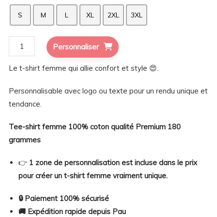
S
M
L
XL
2XL
3XL
quantité
Personnaliser
de
Le t-shirt femme qui allie confort et style 😍.
T-
shirt
Personnalisable avec logo ou texte pour un rendu unique et
femme
tendance.
personnalisé
–
Tee-shirt femme 100% coton qualité Premium 180
Impression
grammes
DTF
premium
👉
1 zone de personnalisation est incluse dans le prix
&
pour créer un t-shirt femme vraiment unique.
tenue
🔒 Paiement 100% sécurisé
durable
🚚 Expédition rapide depuis Pau