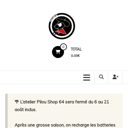
Skip
to
content
Pilou
0
TOTAL
Shop
0,00€
64
Production
locale.
Marquage
premium.
🌴 L’atelier Pilou Shop 64 sera fermé du 6 au 21
Service
humain.
août inclus.
Après une grosse saison, on recharge les batteries