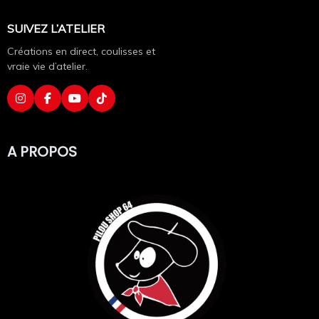
longtemps 💥
SUIVEZ L’ATELIER
Personnalisation à ton image 🎨
Créations en direct, coulisses et
vraie vie d’atelier.
Entièrement personnalisable, ce t-shirt te permet
d’ajouter
logo, texte ou visuel
selon tes envies.
Idéal pour les entreprises, associations, clubs,
événements ou simplement pour créer un t-shirt
A PROPOS
unique qui te ressemble 😎
Un essentiel polyvalent au féminin ✨
Facile à porter, facile à entretenir et facile à
personnaliser, ce t-shirt femme est un
indispensable
du textile personnalisé
.
Un choix sûr pour celles qui veulent un vêtement à la
fois pratique, élégant et durable.