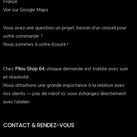
France
Confort et coupe féminine 👕
Voir sur Google Maps
Avec sa coupe ajustée et équilibrée, ce t-shirt
Vous avez une question, un projet, besoin d’un conseil pour
épouse les formes sans serrer.
votre commande ?
Nous sommes à votre écoute !
Le tissu est doux au toucher, respirant et
confortable, même porté toute la journée.
Un basique féminin qui reste agréable, lavage après
Chez
Pilou Shop 64
, chaque demande est traitée avec soin
lavage 🧼
et réactivité.
Nous attachons une grande importance à la relation avec
Impression durable et rendu premium 🖨️
nos clients — pas de robot ici, vous échangez directement
avec l’atelier.
L’impression est réalisée avec soin pour garantir un
rendu net, précis et durable
.
Les couleurs tiennent dans le temps et résistent aux
CONTACT & RENDEZ-VOUS
lavages répétés, pour un t-shirt qui reste beau