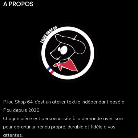
A PROPOS
Pourquoi choisir Pilou Shop 64 ?
Parce qu’ici, c’est du concret.
Un vrai atelier à Pau, du travail propre et une vraie
attention portée à chaque commande.
👉 Réactivité
👉 Qualité
👉 Satisfaction client au centre
💥 Que ce soit pour une féria, un EVJF ou juste pour te
démarquer,
ce bandana personnalisé ne passera clairement pas
Pilou Shop 64, c’est un atelier textile indépendant basé à
inaperçu.
Pau depuis 2020.
Chaque pièce est personnalisée à la demande avec soin
pour garantir un rendu propre, durable et fidèle à vos
attentes.
© 2026
Pilou Shop 64
— Tous droits réservés.