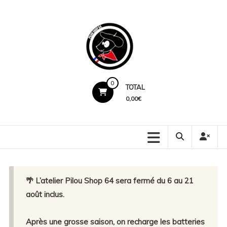
Skip
to
content
Pilou
0
TOTAL
Shop
0,00€
64
Production
locale.
Marquage
premium.
🌴 L’atelier Pilou Shop 64 sera fermé du 6 au 21
Service
humain.
août inclus.
Après une grosse saison, on recharge les batteries