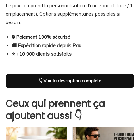
Le prix comprend la personnalisation d’une zone (1 face / 1
emplacement). Options supplémentaires possibles si
besoin.
🔒 Paiement 100% sécurisé
🚚 Expédition rapide depuis Pau
⭐ +10 000 clients satisfaits
👇 Voir la description complète
Description
Composition & infos complémentaires
Ceux qui prennent ça
Guide des tailles
ajoutent aussi 👇
Description
Le petit détail qui change tout 😏