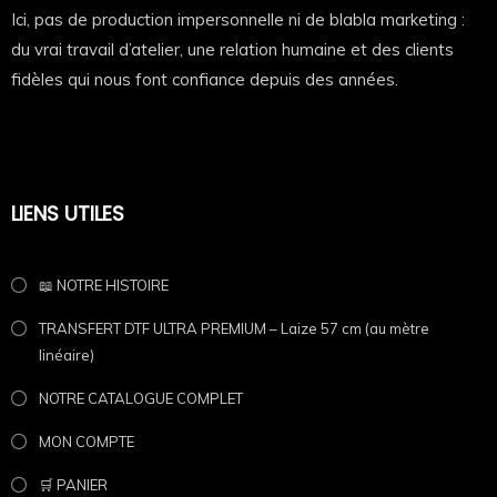
Ici, pas de production impersonnelle ni de blabla marketing :
Les textes, photographies, vidéos, illustrations, créations
du vrai travail d’atelier, une relation humaine et des clients
graphiques et descriptions présents sur cette fiche produit
fidèles qui nous font confiance depuis des années.
constituent des œuvres originales protégées par le Code de
la propriété intellectuelle.
Toute reproduction, extraction, adaptation, diffusion ou
utilisation, totale ou partielle, sur quelque support que ce soit,
sans autorisation écrite préalable de
Pilou Shop 64
, est
LIENS UTILES
strictement interdite.
Nos créations font l’objet d’une surveillance régulière. Toute
reproduction non autorisée pourra faire l’objet d’une demande de
📖 NOTRE HISTOIRE
retrait (DMCA), d’un signalement auprès des hébergeurs, moteurs
de recherche et plateformes concernées, ainsi que des actions
TRANSFERT DTF ULTRA PREMIUM – Laize 57 cm (au mètre
prévues par la législation en vigueur.
linéaire)
NOTRE CATALOGUE COMPLET
MON COMPTE
🛒 PANIER