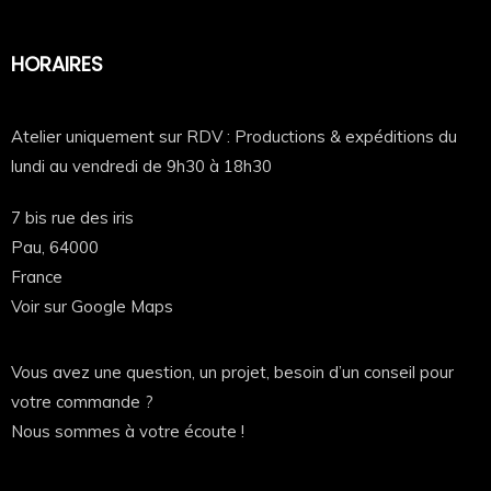
Résultat :
💥 un groupe stylé
HORAIRES
💥 des souvenirs mémorables
💥 des photos que vous allez garder
Atelier uniquement sur RDV : Productions & expéditions du
Qualité Pilou Shop 64 – zéro compromis
lundi au vendredi de 9h30 à 18h30
Comme d’habitude, on ne fait pas les choses à
7 bis rue des iris
moitié.
Pau,
64000
France
Impression nette et précise
Voir sur Google Maps
Couleurs propres et bien marquées
Textile léger, agréable à porter
Vous avez une question, un projet, besoin d’un conseil pour
Bonne tenue dans le temps
votre commande ?
👉 Que ce soit pour une journée ou pour le garder
Nous sommes à votre écoute !
longtemps, il tient le choc.