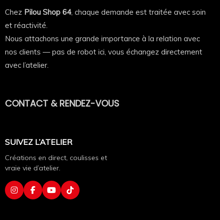
Facile à porter, facile à aimer
Chez
Pilou Shop 64
, chaque demande est traitée avec soin
et réactivité.
Autour du cou (version classique 🔥)
Nous attachons une grande importance à la relation avec
Sur la tête
nos clients — pas de robot ici, vous échangez directement
Au poignet
avec l’atelier.
Accroché à un sac
👉 Tu fais comme tu veux, c’est ça le délire.
CONTACT & RENDEZ-VOUS
Simple, rapide, efficace
Tu choisis ton bandana
SUIVEZ L’ATELIER
Tu ajoutes ton visuel
Créations en direct, coulisses et
Tu commandes
vraie vie d’atelier.
On s’occupe du reste 💪
👉 Et quelques jours après, ton bandana est prêt à
faire le show.