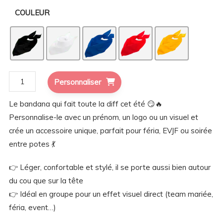
COULEUR
quantité
Personnaliser
de
Le bandana qui fait toute la diff cet été 😏🔥
Bandana
Personnalise-le avec un prénom, un logo ou un visuel et
personnalisé
crée un accessoire unique, parfait pour féria, EVJF ou soirée
prénom
entre potes 💃
logo
|
👉 Léger, confortable et stylé, il se porte aussi bien autour
Féria
du cou que sur la tête
EVJF
👉 Idéal en groupe pour un effet visuel direct (team mariée,
mariage
féria, event…)