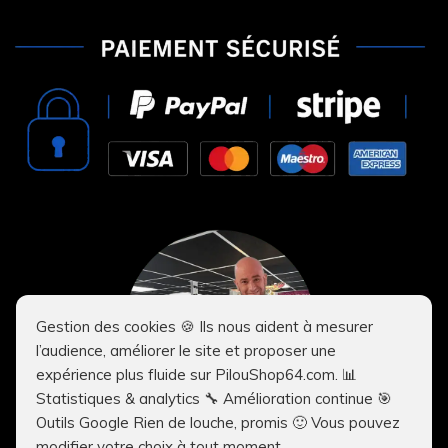
Gestion des cookies 🍪 Ils nous aident à mesurer
l’audience, améliorer le site et proposer une
expérience plus fluide sur PilouShop64.com. 📊
Statistiques & analytics 🔧 Amélioration continue 🎯
Outils Google Rien de louche, promis 🙂 Vous pouvez
modifier votre choix à tout moment.