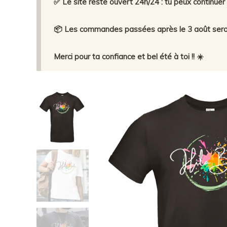
✅ Le site reste ouvert 24h/24 : tu peux continu
📦 Les commandes passées après le 3 août seront
Merci pour ta confiance et bel été à toi !! ☀️