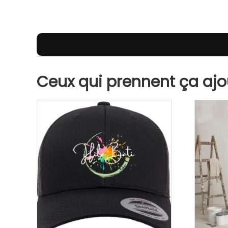
Description
Composition & infos complémentai
Ceux qui prennent ça ajou
Description
Un t-shirt Hila Bati qui affirme ton identi
Le t-shirt Hila Bati n’est pas un simple vêtement, 
apporte une vraie dimension visuelle à la marque. Ch
savoir-faire.
Sur chantier, en rendez-vous client ou au quotidien, 
Porter Hila Bati, c’est afficher son ex