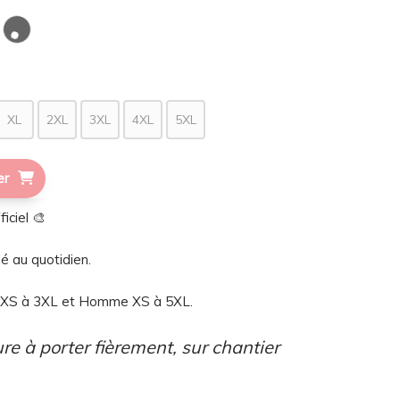
XL
2XL
3XL
4XL
5XL
er
iciel 🎨
lé au quotidien.
e XS à 3XL et Homme XS à 5XL.
ure à porter fièrement, sur chantier