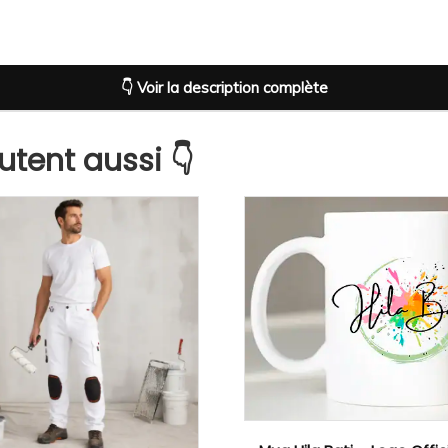
🏗️
👇 Voir la description complète
res
tent aussi 👇
té 🎨🏗️
c’est une signature. Son logo coloré et expressif a été imaginé pa
aque détail reflète l’ADN Hila Bati : sérieux dans le travail, créa
ce t-shirt envoie un message clair : ici, on fait les choses proprem
igence, son métier et sa fierté – sans en faire trop