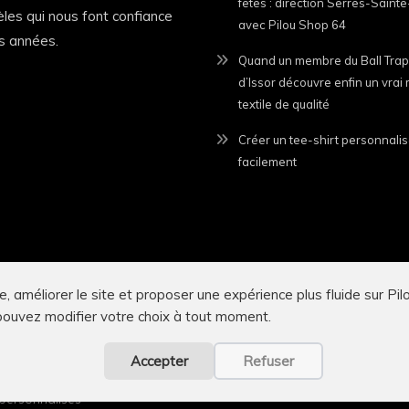
fêtes : direction Serres-Saint
dèles qui nous font confiance
avec Pilou Shop 64
s années.
Quand un membre du Ball Trap
d’Issor découvre enfin un vra
© 2026
Pilou Shop 64
— Tous droits réservés.
textile de qualité
lustrations, créations graphiques et descriptions présents sur cette fiche pro
Créer un tee-shirt personnalis
protégées par le Code de la propriété intellectuelle.
facilement
ion, diffusion ou utilisation, totale ou partielle, sur quelque support que ce 
de
Pilou Shop 64
, est strictement interdite.
llance régulière. Toute reproduction non autorisée pourra faire l’objet d’une dem
teurs de recherche et plateformes concernées, ainsi que des actions prévues par 
e, améliorer le site et proposer une expérience plus fluide sur P
 pouvez modifier votre choix à tout moment.
Accepter
Refuser
personnalisés