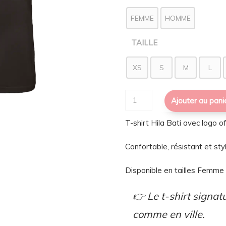
FEMME
HOMME
TAILLE
XS
S
M
L
quantité
Ajouter au pani
de
T-shirt Hila Bati avec logo off
T-
shirt
Confortable, résistant et sty
Hila
Bati
Disponible en tailles Femm
–
Logo
👉 Le t-shirt signat
Officiel
comme en ville.
🎨