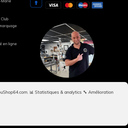
e-Marie
 Club
i marquage
duit constituent des œuvres originales
é en ligne
soit, sans autorisation écrite préalable
ande de retrait (DMCA), d’un signalement
la législation en vigueur.
ilouShop64.com. 📊 Statistiques & analytics 🔧 Amélioration