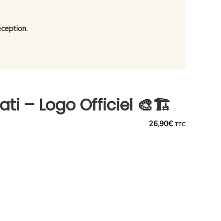
ception.
ati – Logo Officiel 🎨🏗️
26,90
€
TTC