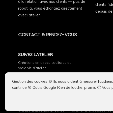
à la relation avec nos clients — pas de
clients fi
robot ici, vous échangez directement
depuis de
avec l’atelier.
CONTACT & RENDEZ-VOUS
Les textes, photographies, vidéos, il
Toute reproduction, extraction, adaptat
SUIVEZ L’ATELIER
Créations en direct, coulisses et
Nos créations font l’objet d’une survei
vraie vie d’atelier.
auprès des hébergeurs, mo
Gestion des cookies 🍪 Ils nous aident à mesurer l’audienc
continue 🎯 Outils Google Rien de louche, promis 🙂 Vous
© 2020–2026
Pilou Shop 64
— Vêtements & accessoires 