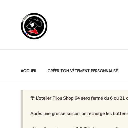
Skip
to
Pilou
content
Shop
64
Production
locale.
Marquage
premium.
ACCUEIL
CRÉER TON VÊTEMENT PERSONNALISÉ
Service
humain.
🌴 L’atelier Pilou Shop 64 sera fermé du 6 au 21 a
Après une grosse saison, on recharge les batteri