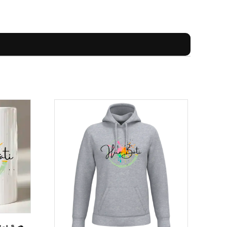
r
Hilanie Rousseau
, dont le travail artistique
tivité dans l’image et fierté de représenter son
ent.
.