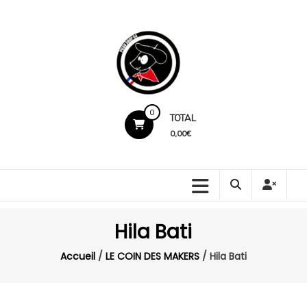
Skip
to
content
Pilou
0
TOTAL
Shop
0,00€
64
Production
locale.
Marquage
Hila Bati
premium.
Service
Accueil
/
LE COIN DES MAKERS
/ Hila Bati
humain.