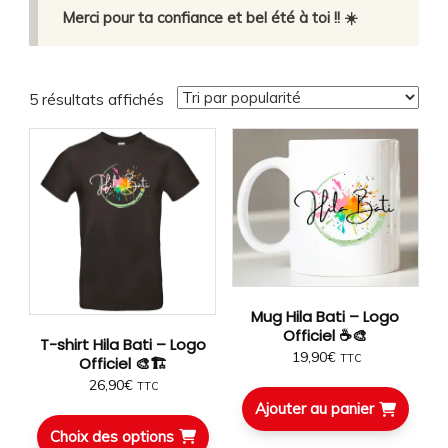
Merci pour ta confiance et bel été à toi !! ☀️
Trié
5 résultats affichés
par
popularité
Mug Hila Bati – Logo
Officiel ☕🎨
T-shirt Hila Bati – Logo
19,90
€
TTC
Officiel 🎨🏗️
26,90
€
TTC
Ajouter au panier
Choix des options