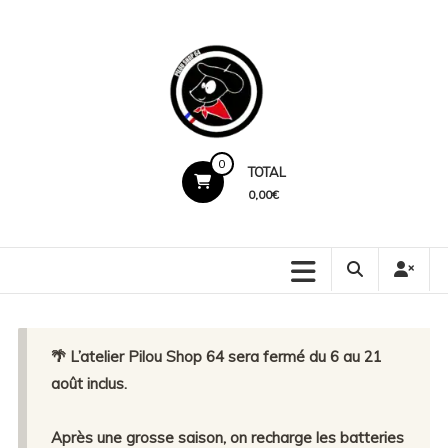
Skip
to
content
Pilou
0
TOTAL
Shop
0,00€
64
Production
locale.
Marquage
premium.
🌴 L’atelier Pilou Shop 64 sera fermé du 6 au 21
Service
humain.
août inclus.
Après une grosse saison, on recharge les batteries