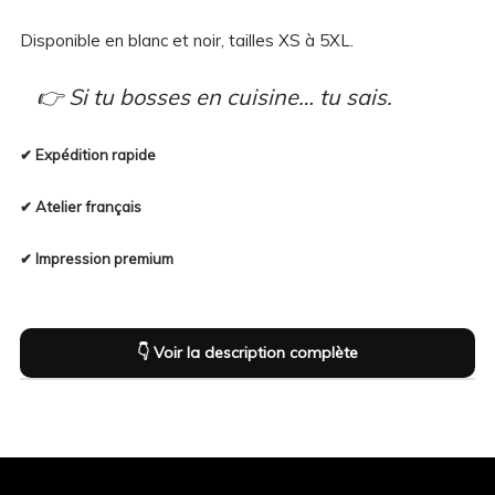
cuisine
Disponible en blanc et noir, tailles XS à 5XL.
👉 Si tu bosses en cuisine… tu sais.
✔ Expédition rapide
✔ Atelier français
✔ Impression premium
👇 Voir la description complète
Description
Composition & infos complémentaires
Guide des tailles