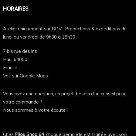
Description
HORAIRES
Un t-shirt qui sent la brigade 🔥
“On répond juste OUI CHEF !!*
Atelier uniquement sur RDV : Productions & expéditions du
lundi au vendredi de 9h30 à 18h30
*Et on le fait”
7 bis rue des iris
Si tu as déjà fait un service en coup de feu,
Pau,
64000
France
si tu as déjà couru entre le passe et la plonge,
Voir sur Google Maps
si tu as déjà crié “Ça sort !”…
Vous avez une question, un projet, besoin d’un conseil pour
Alors ce t-shirt est fait pour toi.
votre commande ?
Nous sommes à votre écoute !
C’est un clin d’œil direct à la vraie vie en cuisine.
Pas celle d’Instagram. Celle qui transpire.
Chez
Pilou Shop 64
, chaque demande est traitée avec soin