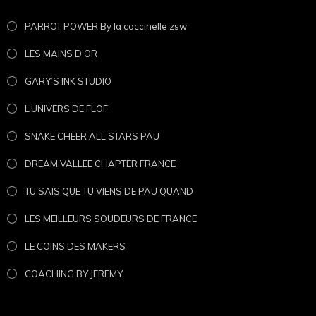
PARROT POWER By la coccinelle zsw
LES MAINS D’OR
GARY’S INK STUDIO
© 2026
Pilou Shop 64
— Tous droits réservés.
L’UNIVERS DE FLOF
Les textes, photographies, vidéos, illustrations, créations
SNAKE CHEER ALL STARS PAU
graphiques et descriptions présents sur cette fiche produit
constituent des œuvres originales protégées par le Code de
DREAM VALLEE CHAPTER FRANCE
la propriété intellectuelle.
TU SAIS QUE TU VIENS DE PAU QUAND
Toute reproduction, extraction, adaptation, diffusion ou
utilisation, totale ou partielle, sur quelque support que ce soit,
LES MEILLEURS SOUDEURS DE FRANCE
sans autorisation écrite préalable de
Pilou Shop 64
, est
strictement interdite.
LE COINS DES MAKERS
Nos créations font l’objet d’une surveillance régulière. Toute
COACHING BY JEREMY
reproduction non autorisée pourra faire l’objet d’une demande de
retrait (DMCA), d’un signalement auprès des hébergeurs, moteurs
de recherche et plateformes concernées, ainsi que des actions