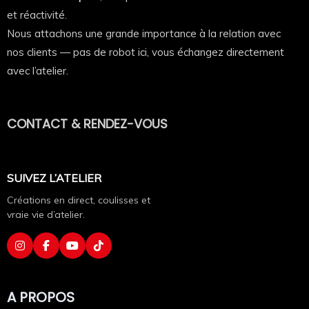
Imagine le porter pendant un service du samedi soir.
et réactivité.
Nous attachons une grande importance à la relation avec
Coup de feu. Pression. Le chef envoie.
nos clients — pas de robot ici, vous échangez directement
avec l’atelier.
Et toi, tu réponds juste : OUI CHEF.
Design puissant et assumé 💀
CONTACT & RENDEZ-VOUS
Skull version chef, toque vissée, hachoirs croisés.
Ambiance brigade, autorité, respect.
SUIVEZ L’ATELIER
✔ Visuel ultra détaillé
Créations en direct, coulisses et
vraie vie d’atelier.
✔ Contraste fort sur noir ou blanc
✔ Impact immédiat
A PROPOS
Ça ne passe pas inaperçu en cuisine.