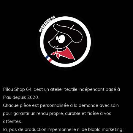
Qualité textile et marquage premium 👕
Impression DTF haute définition
Couleurs intenses et durables
Marquage souple, ne craque pas
Tenue parfaite au lavage
Imprimé dans notre atelier à Pau. Pas en usine à
l’autre bout du monde.
Pilou Shop 64, c’est un atelier textile indépendant basé à
Pau depuis 2020.
Pas du drop. Pas du gadget.
Chaque pièce est personnalisée à la demande avec soin
Idéal pour
pour garantir un rendu propre, durable et fidèle à vos
attentes.
✔ Cuisiniers
Ici, pas de production impersonnelle ni de blabla marketing :