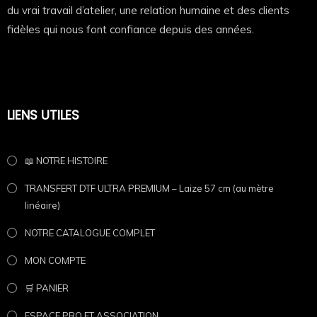
✔ Chefs
du vrai travail d’atelier, une relation humaine et des clients
fidèles qui nous font confiance depuis des années.
✔ Apprentis
✔ Restauration traditionnelle
✔ Food truck
LIENS UTILES
✔ Cadeau original pour passionné de cuisine
📖 NOTRE HISTOIRE
Anniversaire, fin d’apprentissage, cadeau d’équipe ou
TRANSFERT DTF ULTRA PREMIUM – Laize 57 cm (au mètre
simple délire de brigade.
linéaire)
Ce t-shirt humour cuisine est aussi une idée parfaite
NOTRE CATALOGUE COMPLET
de cadeau cuisinier original.
MON COMPTE
Pourquoi tu vas l’adorer
🛒 PANIER
Parce que c’est vrai.
ESPACE PRO ET ASSOCIATION