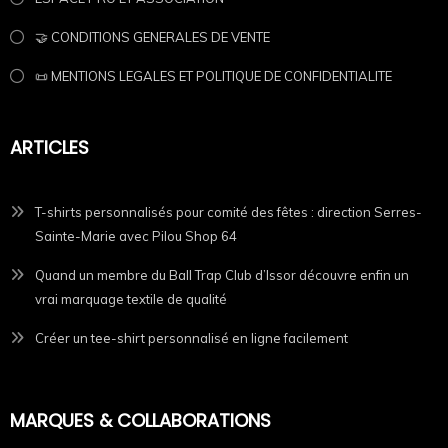
Parce que c’est drôle.
🤝 CONDITIONS GENERALES DE VENTE
📜 MENTIONS LEGALES ET POLITIQUE DE CONFIDENTIALITE
Parce que ça parle à ceux qui savent.
Et surtout parce que tout le monde en cuisine va
ARTICLES
valider.
Couleurs disponibles
T-shirts personnalisés pour comité des fêtes : direction Serres-
Sainte-Marie avec Pilou Shop 64
• Noir
Quand un membre du Ball Trap Club d’Issor découvre enfin un
• Blanc
vrai marquage textile de qualité
Tailles : XS à 5XL
Créer un tee-shirt personnalisé en ligne facilement
Si tu comprends ce t-shirt, c’est que tu fais partie de
la brigade.
MARQUES & COLLABORATIONS