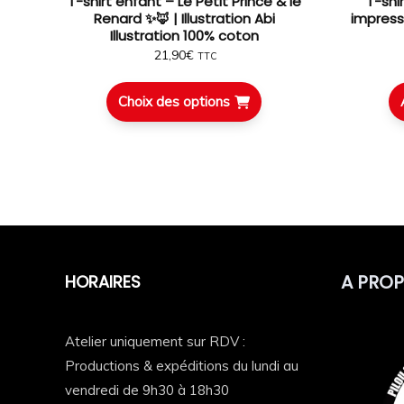
T-shirt enfant – Le Petit Prince & le
T-shi
Renard ✨🦊 | Illustration Abi
impress
Illustration 100% coton
Impression DTF ultra premium Pilou Shop
21,90
€
TTC
L’illustration est imprimée avec une technique DTF
la souplesse du textile.
Choix des options
📏 choisir sa taille
A PRO
HORAIRES
Atelier uniquement sur RDV :
Productions & expéditions du lundi au
vendredi de 9h30 à 18h30