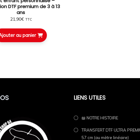
rt enfant personnalisé –
ion DTF premium de 3 à 13
ans
 64 🖨️🔥
21,90
€
TTC
 haut de gamme garantissant un rendu net, des couleurs éclatante
Ajouter au panier
POS
LIENS UTILES
📖 NOTRE HISTOIRE
TRANSFERT DTF ULTRA PREMIU
57 cm (au mètre linéaire)