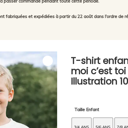
er à passer commande pendant toute cette période.
 fabriquées et expédiées à partir du 22 août dans l'ordre de ré
T-shirt enfa
moi c’est toi 
Illustration 
Taille Enfant
3/4 ANS
5/6 ANS
7/8 A