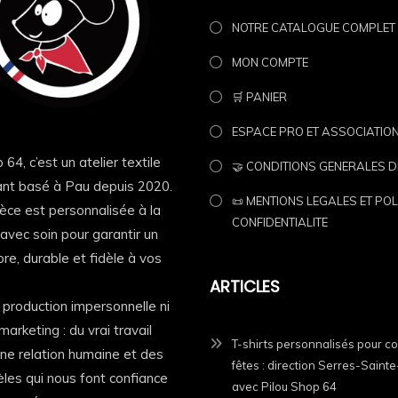
NOTRE CATALOGUE COMPLET
MON COMPTE
🛒 PANIER
ESPACE PRO ET ASSOCIATIO
 64, c’est un atelier textile
🤝 CONDITIONS GENERALES D
nt basé à Pau depuis 2020.
📜 MENTIONS LEGALES ET POL
èce est personnalisée à la
CONFIDENTIALITE
vec soin pour garantir un
re, durable et fidèle à vos
ARTICLES
e production impersonnelle ni
© 2026
Pilou Shop 64
— Tous droits réservés.
marketing : du vrai travail
T-shirts personnalisés pour c
 une relation humaine et des
lustrations, créations graphiques et descriptions présents sur cette fiche pro
fêtes : direction Serres-Saint
dèles qui nous font confiance
protégées par le Code de la propriété intellectuelle.
avec Pilou Shop 64