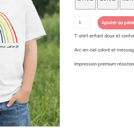
quantité
Ajouter au pani
de
T-shirt enfant doux et confort
T-
shirt
Arc-en-ciel coloré et messag
enfant
–
Impression premium résistan
Mon
arc-
en-
ciel
à
moi
c’est
toi
|