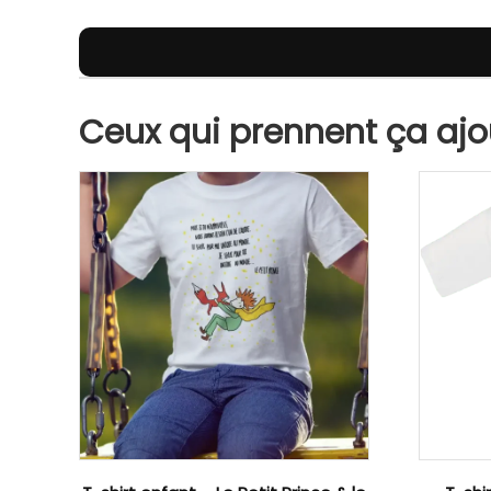
Description
Composition & infos complémentai
Ceux qui prennent ça ajou
Description
Une illustration signée Abi Illustration 🎨
Ce t-shirt enfant met à l’honneur une illustration or
ciel à moi c’est toi »
, pour transmettre un message d
Un t-shirt enfant confortable et durabl
Fabriqué dans un coton doux et agréable à porter, 
fil du temps.
Un cadeau plein de sens 🎁💛
Idéal pour un anniversaire, une fête, une rentrée sc