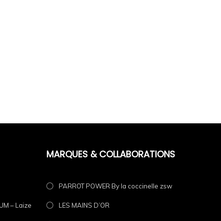
s et une excellente durabilité, tout en conservant
MARQUES & COLLABORATIONS
PARROT POWER By la coccinelle zsw
M – Laize
LES MAINS D’OR