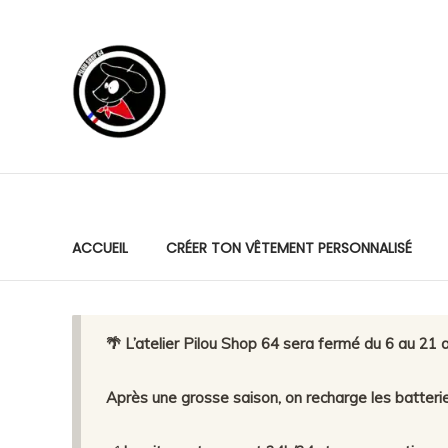
Skip
to
Pilou
content
Shop
64
Production
locale.
Marquage
premium.
ACCUEIL
CRÉER TON VÊTEMENT PERSONNALISÉ
Service
humain.
🌴 L’atelier Pilou Shop 64 sera fermé du 6 au 21 a
Après une grosse saison, on recharge les batteri