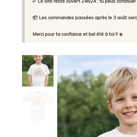
✅ Le site reste ouvert 24h/24 : tu peux continu
📦 Les commandes passées après le 3 août seront
Merci pour ta confiance et bel été à toi !! ☀️