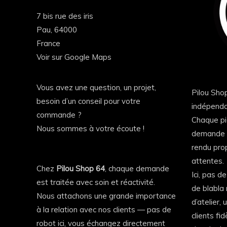
7 bis rue des iris
Pau,
64000
France
Voir sur Google Maps
Vous avez une question, un projet,
Pilou Shop
besoin d’un conseil pour votre
indépenda
commande ?
Chaque pi
Nous sommes à votre écoute !
demande a
rendu prop
attentes.
Chez
Pilou Shop 64
, chaque demande
Ici, pas d
est traitée avec soin et réactivité.
de blabla 
Nous attachons une grande importance
d’atelier,
Les textes, photographies, vidéos, il
à la relation avec nos clients — pas de
clients fi
robot ici, vous échangez directement