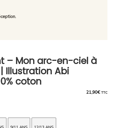
ception.
nt – Mon arc-en-ciel à
| Illustration Abi
100% coton
21,90
€
TTC
NS
9/11 ANS
12/13 ANS