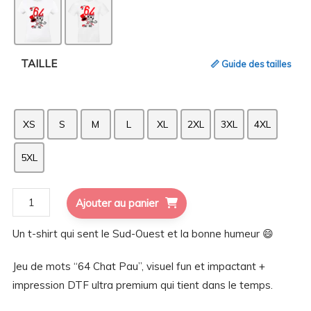
TAILLE
📏 Guide des tailles
XS
S
M
L
XL
2XL
3XL
4XL
5XL
quantité
Ajouter au panier
de
Un t-shirt qui sent le Sud-Ouest et la bonne humeur 😄
T-
shirt
Jeu de mots “64 Chat Pau”, visuel fun et impactant +
chat
impression DTF ultra premium qui tient dans le temps.
pau
64