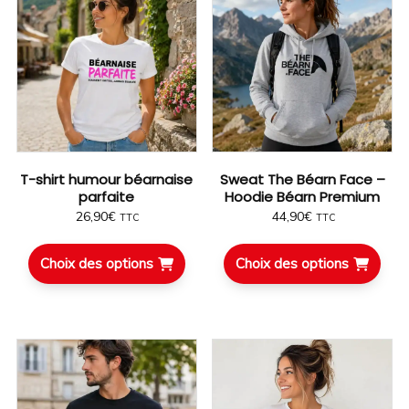
Un t-shirt qui parle direct aux vrais :
un jeu de mots simple, efficace, et impossible à
ignorer.
👉 Entre clin d’œil local et délire assumé, ce visuel “64
Chat Pau” fait sourire… et déclenche des réactions à
T-shirt humour béarnaise
Sweat The Béarn Face –
chaque fois.
parfaite
Hoodie Béarn Premium
26,90
€
44,90
€
TTC
TTC
🎯 Un visuel qui capte l’attention
Choix des options
Choix des options
✔ Jeu de mots ultra efficace
✔ Univers fun avec le chat stylé + accessoires
✔ Design contrasté qui ressort parfaitement sur
textile