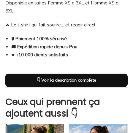
Disponible en tailles Femme XS à 3XL et Homme XS à
humour
5XL.
🔥 Le t-shirt qui fait sourire… et réagir direct
🔒 Paiement 100% sécurisé
🚚 Expédition rapide depuis Pau
⭐ +10 000 clients satisfaits
👇 Voir la description complète
Description
Composition & infos complémentaires
Ceux qui prennent ça
Guide des tailles
ajoutent aussi 👇
Description
😄 L’humour du 64 qui fait mouche