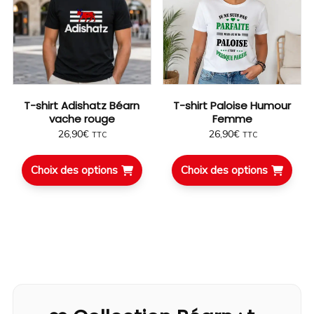
✔ Lisible à distance (et encore meilleur de près)
👉 Clairement le genre de t-shirt qu’on remarque… et
qu’on retient.
💪 Qualité Pilou Shop 64 – zéro
T-shirt Adishatz Béarn
T-shirt Paloise Humour
compromis
vache rouge
Femme
26,90
€
26,90
€
TTC
TTC
Ici on est pas sur un gadget qui disparaît après 2
lavages.
Choix des options
Choix des options
✔ Impression DTF ultra premium
✔ Couleurs vives et durables
✔ Marquage souple, ne craque pas
✔ Tenue parfaite lavage après lavage