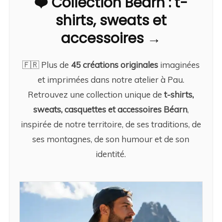
❤️ Collection Béarn : t-
👉 Tu le portes, tu le laves… il bouge pas.
shirts, sweats et
👕 Confort au top toute la journée
accessoires →
✔ Coupe moderne et agréable
🇫🇷 Plus de
45 créations originales
imaginées
✔ Tissu doux et respirant
et imprimées dans notre atelier à Pau.
Retrouvez une collection unique de
t-shirts,
✔ Parfait pour l’apéro, la ville ou chiller tranquille
sweats, casquettes et accessoires Béarn
,
👉 Disponible en tailles Femme XS à 3XL et Homme
inspirée de notre territoire, de ses traditions, de
XS à 5XL
ses montagnes, de son humour et de son
identité.
🔥 Pourquoi tu vas l’adorer
✔ Humour simple et efficace
✔ Référence locale qui parle direct
✔ Idéal pour offrir (ou se faire plaisir 😏)