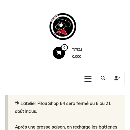
Skip
to
content
Pilou
0
TOTAL
Shop
0,00€
64
Production
locale.
Marquage
premium.
🌴 L’atelier Pilou Shop 64 sera fermé du 6 au 21
Service
humain.
août inclus.
Après une grosse saison, on recharge les batteries