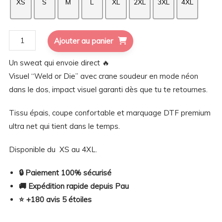
XS
S
M
L
XL
2XL
3XL
4XL
quantité
Ajouter au panier
de
Un sweat qui envoie direct 🔥
Sweat
Visuel “Weld or Die” avec crane soudeur en mode néon
à
dans le dos, impact visuel garanti dès que tu te retournes.
capuche
Weld
Tissu épais, coupe confortable et marquage DTF premium
or
ultra net qui tient dans le temps.
Die
Disponible du XS au 4XL.
🔒 Paiement 100% sécurisé
🚚 Expédition rapide depuis Pau
⭐ +180 avis 5 étoiles