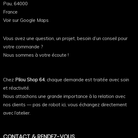
Pau,
64000
✔ Qualité pro comme à l’atelier
France
✔ Résistant dans le temps
Voir sur Google Maps
✔ Confort au quotidien
👉 En clair : un sweat qui te représente vraiment… et
Vous avez une question, un projet, besoin d’un conseil pour
qui se remarque direct.
votre commande ?
Nous sommes à votre écoute !
© 2026
Pilou Shop 64
— Tous droits réservés.
Chez
Pilou Shop 64
, chaque demande est traitée avec soin
Les textes, photographies, vidéos, illustrations, créations
et réactivité.
graphiques et descriptions présents sur cette fiche produit
constituent des œuvres originales protégées par le Code de
Nous attachons une grande importance à la relation avec
la propriété intellectuelle.
nos clients — pas de robot ici, vous échangez directement
avec l’atelier.
Toute reproduction, extraction, adaptation, diffusion ou
utilisation, totale ou partielle, sur quelque support que ce soit,
sans autorisation écrite préalable de
Pilou Shop 64
, est
strictement interdite.
CONTACT & RENDEZ-VOUS