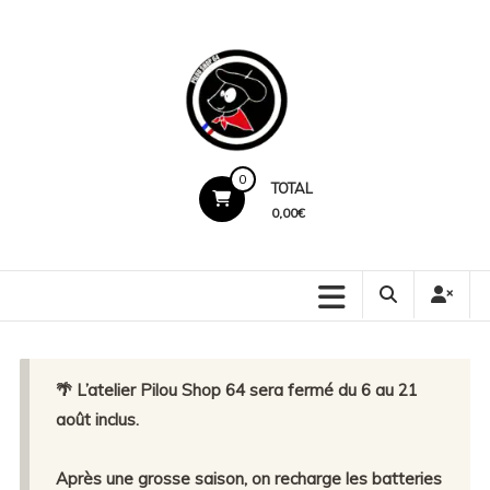
Skip
to
content
Pilou
0
TOTAL
Shop
0,00€
64
Production
locale.
Marquage
premium.
🌴 L’atelier Pilou Shop 64 sera fermé du 6 au 21
Service
humain.
août inclus.
Après une grosse saison, on recharge les batteries