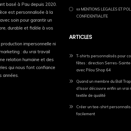
nt basé à Pau depuis 2020.
📜 MENTIONS LEGALES ET POL
èce est personnalisée à la
CONFIDENTIALITE
vec soin pour garantir un
re, durable et fidèle à vos
ARTICLES
e production impersonnelle ni
tidien
marketing : du vrai travail
T-shirts personnalisés pour c
 une relation humaine et des
fêtes : direction Serres-Saint
dèles qui nous font confiance
avec Pilou Shop 64
s années.
Quand un membre du Ball Trap
ne »
d’Issor découvre enfin un vra
textile de qualité
urable
Créer un tee-shirt personnalis
facilement