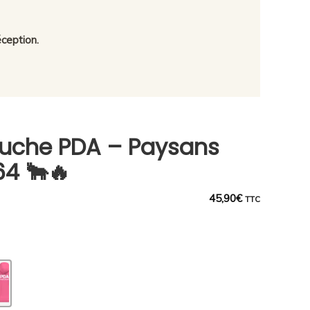
ception.
uche PDA – Paysans
64 🐂🔥
45,90
€
TTC