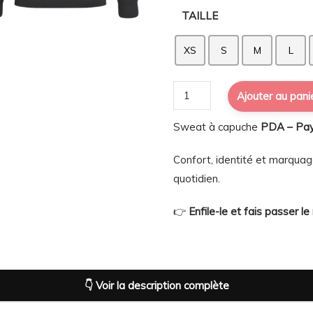
TAILLE
XS
S
M
L
quantité
Ajouter au pani
de
Sweat à capuche
PDA – Pay
Sweat
à
Confort, identité et marquag
capuche
quotidien.
PDA
–
👉
Enfile-le et fais passer l
Paysans
d’Aquitaine
64
🐂
👇 Voir la description complète
🔥