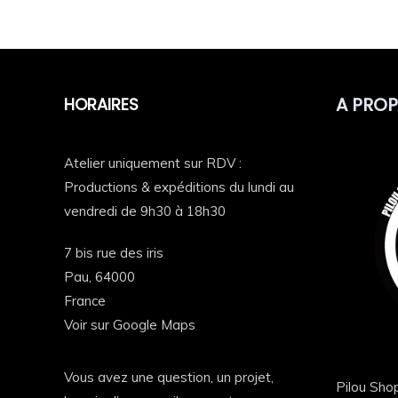
Description
Composition & infos complémentai
Description
Ici, on ne porte pas juste un sweat.
A PRO
HORAIRES
On affiche une identité 💪
Atelier uniquement sur RDV :
Le
sweat à capuche PDA – Paysans d’Aquitaine 6
Productions & expéditions du lundi au
vendredi de 9h30 à 18h30
Coupe confortable, matière épaisse et douce, marqua
7 bis rue des iris
Que tu sois exploitant, soutien du mouvement ou sim
Pau,
64000
Disponible en
bleu
,
rose
ou
noir
, il s’adapte à tous
France
Voir sur Google Maps
Un sweat engagé et confortable au quo
✔️ Capuche doublée avec cordon
Vous avez une question, un projet,
Pilou Shop