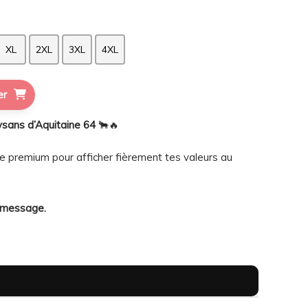
XL
2XL
3XL
4XL
er
sans d’Aquitaine 64
🐂🔥
e premium pour afficher fièrement tes valeurs au
e message.