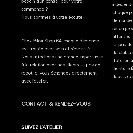
besoin d’un conseil pour votre
indépenda
✔️ Poche kangourou pratique
commande ?
Chaque pi
Nous sommes à votre écoute !
✔️ Intérieur molletonné bien chaud
demande a
rendu prop
✔️ Coupe mixte confortable
attentes.
Chez
Pilou Shop 64
, chaque demande
Ici, pas d
✔️ Parfait pour le travail, les événements ou le quo
est traitée avec soin et réactivité.
de blabla 
Nous attachons une grande importance
Marquage PDA Paysans d’Aquitaine
d’atelier,
à la relation avec nos clients — pas de
clients fi
🎯 Logo PDA 64 côté cœur
robot ici, vous échangez directement
depuis de
avec l’atelier.
🎯 Grand marquage dos « PDA – Paysans d’Aquitai
🎯 Impression DTF premium : résistante, nette et d
CONTACT & RENDEZ-VOUS
🎯 Excellente tenue lavage après lavage
Pourquoi tu vas l’adorer
SUIVEZ L’ATELIER