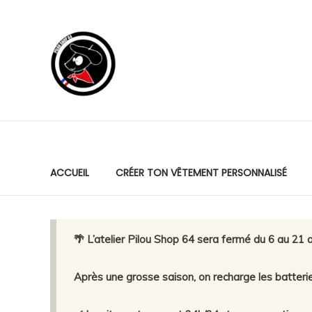
Skip
to
Pilou
content
Shop
64
Production
locale.
Marquage
premium.
ACCUEIL
CRÉER TON VÊTEMENT PERSONNALISÉ
Service
humain.
🌴 L’atelier Pilou Shop 64 sera fermé du 6 au 21 a
Après une grosse saison, on recharge les batteri