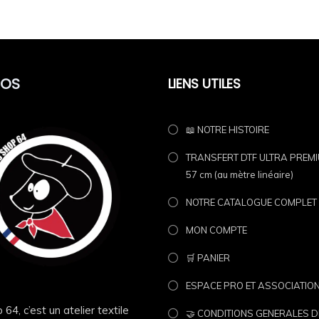
res
POS
LIENS UTILES
📖 NOTRE HISTOIRE
4
est pensé pour celles et ceux qui représentent fièrement le mon
TRANSFERT DTF ULTRA PREMIU
ge blanc ultra visible à l’avant et au dos.
57 cm (au mètre linéaire)
plement fier de tes racines, ce sweat fait le job 🔥
NOTRE CATALOGUE COMPLET
MON COMPTE
 les styles sans jamais perdre le message.
🛒 PANIER
tidien
ESPACE PRO ET ASSOCIATIO
 64, c’est un atelier textile
🤝 CONDITIONS GENERALES D