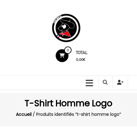
Skip
to
content
Pilou
0
TOTAL
Shop
0,00€
64
Production
locale.
Marquage
T-Shirt Homme Logo
premium.
Service
Accueil
/ Produits identifiés “t-shirt homme logo”
humain.