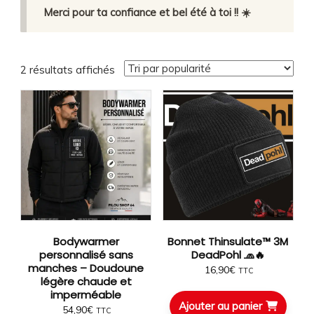
Merci pour ta confiance et bel été à toi !! ☀️
Trié
2 résultats affichés
par
popularité
Bodywarmer
Bonnet Thinsulate™ 3M
personnalisé sans
DeadPohl 🧢🔥
manches – Doudoune
16,90
€
TTC
légère chaude et
imperméable
Ajouter au panier
54,90
€
TTC