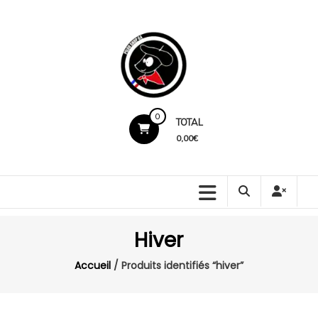
Skip
to
content
Pilou
0
TOTAL
Shop
0,00€
64
Production
locale.
Marquage
Hiver
premium.
Service
Accueil
/ Produits identifiés “hiver”
humain.