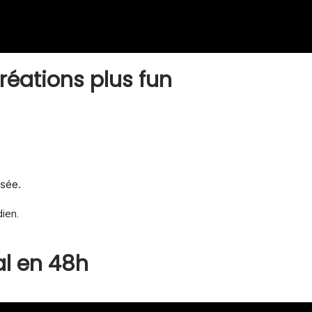
réations plus fun
isée.
dien.
al en 48h